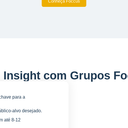
Conheça Foccus
o Insight com Grupos Fo
chave para a
blico-alvo desejado.
m até 8-12