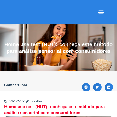
Quem Somos
Políticas de Privacidad
Home use test (HUT): conheça este método
para análise sensorial com consumidores
Compartilhar
21/12/2023
foodtest
Home use test (HUT): conheça este método para
análise sensorial com consumidores